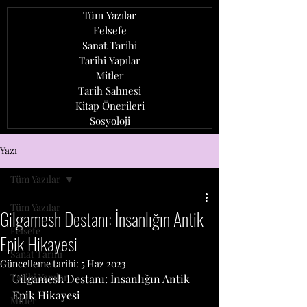
Tüm Yazılar
Felsefe
Sanat Tarihi
Tarihi Yapılar
Mitler
Tarih Sahnesi
Kitap Önerileri
Sosyoloji
ozan ağcaoğlu
Yazı
Tüm Yazılar
Tüm Yazılar
Gilgamesh Destanı: İnsanlığın Antik
Felsefe
Epik Hikayesi
Sanat Tarihi
Güncelleme tarihi:
5 Haz 2023
Tarihi Yapılar
Gilgamesh Destanı: İnsanlığın Antik 
Epik Hikayesi
Mitler