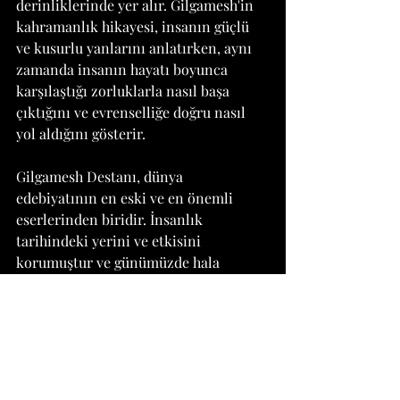
derinliklerinde yer alır. Gilgamesh'in 
kahramanlık hikayesi, insanın güçlü 
ve kusurlu yanlarını anlatırken, aynı 
zamanda insanın hayatı boyunca 
karşılaştığı zorluklarla nasıl başa 
çıktığını ve evrenselliğe doğru nasıl 
yol aldığını gösterir.
Gilgamesh Destanı, dünya 
edebiyatının en eski ve en önemli 
eserlerinden biridir. İnsanlık 
tarihindeki yerini ve etkisini 
korumuştur ve günümüzde hala 
okunan, çalışılan ve değerlendirilen 
bir metindir. Antik Mezopotamya'nın 
kültürel ve mitolojik mirasının bir 
parçası olarak, Gilgamesh Destanı, 
insanlığın ortak deneyimlerini, 
sorularını ve arayışlarını anlatan 