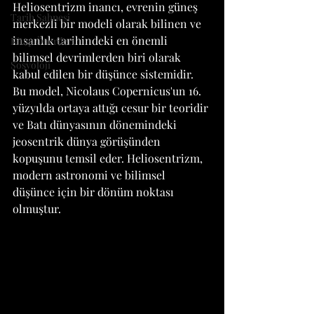
Heliosentrizm inancı, evrenin güneş 
Tarih Sahnesi
merkezli bir modeli olarak bilinen ve 
insanlık tarihindeki en önemli 
Kitap Önerileri
bilimsel devrimlerden biri olarak 
Sosyoloji
kabul edilen bir düşünce sistemidir. 
Bu model, Nicolaus Copernicus'un 16. 
yüzyılda ortaya attığı cesur bir teoridir 
ve Batı dünyasının dönemindeki 
jeosentrik dünya görüşünden 
kopuşunu temsil eder. Heliosentrizm, 
modern astronomi ve bilimsel 
düşünce için bir dönüm noktası 
olmuştur.