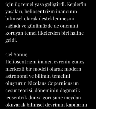
için üç temel yasa geliştirdi. Kepler'in 
yasaları, heliosentrizm inancının 
bilimsel olarak desteklenmesini 
sağladı ve günümüzde de önemini 
koruyan temel ilkelerden biri haline 
geldi.
Gel Sonuç
Heliosentrizm inancı, evrenin güneş 
merkezli bir modeli olarak modern 
astronomi ve bilimin temelini 
oluşturur. Nicolaus Copernicus'un 
cesur teorisi, döneminin dogmatik 
jeosentrik dünya görüşüne meydan 
okuyarak bilimsel devrimin kapılarını 
açtı. Galileo Galilei ve Johannes Kepler 
gibi sonraki bilim insanları, 
heliosentrizm inancını güçlendirerek 
ve matematiksel olarak 