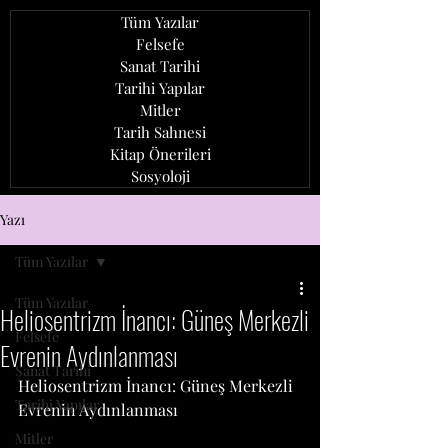
Tüm Yazılar
Felsefe
Sanat Tarihi
Tarihi Yapılar
Mitler
Tarih Sahnesi
Kitap Önerileri
Sosyoloji
ozan ağcaoğlu
Yazı
Tüm Yazılar
Tüm Yazılar
Heliosentrizm İnancı: Güneş Merkezli
Felsefe
Evrenin Aydınlanması
Sanat Tarihi
Heliosentrizm İnancı: Güneş Merkezli 
Tarihi Yapılar
Evrenin Aydınlanması
Mitler