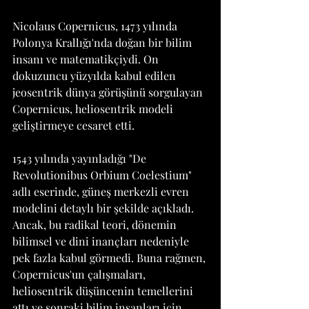
Nicolaus Copernicus, 1473 yılında 
Polonya Krallığı'nda doğan bir bilim 
insanı ve matematikçiydi. On 
dokuzuncu yüzyılda kabul edilen 
jeosentrik dünya görüşünü sorgulayan 
Copernicus, heliosentrik modeli 
geliştirmeye cesaret etti.
1543 yılında yayınladığı "De 
Revolutionibus Orbium Coelestium" 
adlı eserinde, güneş merkezli evren 
modelini detaylı bir şekilde açıkladı. 
Ancak, bu radikal teori, dönemin 
bilimsel ve dini inançları nedeniyle 
pek fazla kabul görmedi. Buna rağmen, 
Copernicus'un çalışmaları, 
heliosentrik düşüncenin temellerini 
attı ve sonraki bilim insanları için 