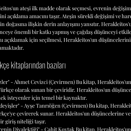
eitos'un ateşi ilk madde olarak seçmesi, evrenin değişim
 açıklama amacını taşır. Ateşin sürekli değişimi ve hare
n doğasına ilişkin derin anlayışını yansıtır. Herakleitos'
şünceye önemli bir katkı yapmış ve çağdaş düşünceyi etkile
ı açıklamak için seçilmesi, Herakleitos'un düşüncelerinin
amaktadır.
kçe kitaplarından bazıları
zler" - Ahmet Cevizci (Çevirmen) Bu kitap, Herakleitos'un
ürkçe olarak sunan bir çeviridir. Herakleitos'un düşünc
k isteyenler için temel bir kaynaktır.
deyişler" - Ayşe Tanrıöğen (Çevirmen) Bu kitap, Heraklei
rkçe'ye çevirerek sunar. Herakleitos'un düşüncelerine ve 
r giriş niteliği taşır.
enin Diyalektiği" - Cahit Koytak Bu kitap, Herakleitos'un 