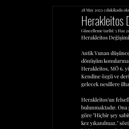
28 May 2023
3 dakikada ok
Herakleitos 
Güncelleme tarihi:
5 Haz 2
Herakleitos Değişimi
Antik Yunan düşünce 
dönüşüm konularına o
Herakleitos, MÖ 6. yü
Kendine özgü ve deri
gelecek nesillere ilh
Herakleitos'un felse
bulunmaktadır. Ona g
göre "Hiçbir şey sabit
kez yıkanılmaz." sözüy