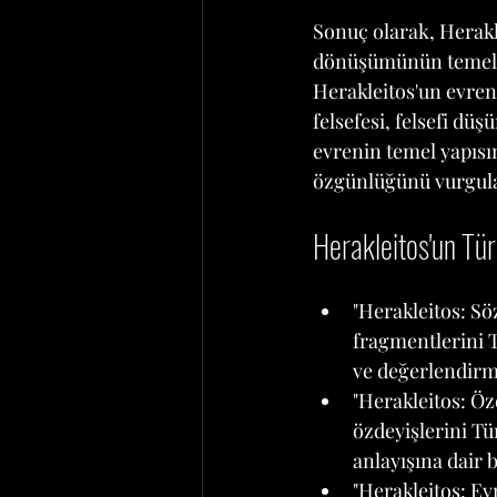
Sonuç olarak, Herakl
dönüşümünün temelini
Herakleitos'un evreni
felsefesi, felsefi dü
evrenin temel yapısın
özgünlüğünü vurgul
Herakleitos'un Tür
"Herakleitos: Sö
fragmentlerini T
ve değerlendirme
"Herakleitos: Öz
özdeyişlerini Tü
anlayışına dair bi
"Herakleitos: Evr