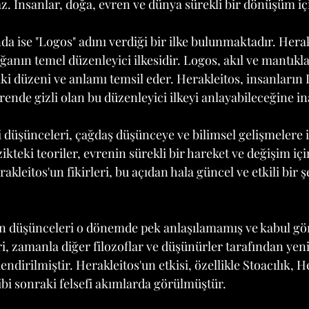
az. İnsanlar, doğa, evren ve dünya sürekli bir dönüşüm iç
a ise "Logos" adını verdiği bir ilke bulunmaktadır. Herak
anın temel düzenleyici ilkesidir. Logos, akıl ve mantıkla i
ki düzeni ve anlamı temsil eder. Herakleitos, insanların 
rende gizli olan bu düzenleyici ilkeyi anlayabileceğine i
fi düşünceleri, çağdaş düşünceye ve bilimsel gelişmelere 
ikteki teoriler, evrenin sürekli bir hareket ve değişim i
kleitos'un fikirleri, bu açıdan hala güncel ve etkili bir ş
un düşünceleri o dönemde pek anlaşılamamış ve kabul gö
ri, zamanla diğer filozoflar ve düşünürler tarafından yen
ndirilmiştir. Herakleitos'un etkisi, özellikle Stoacılık, He
bi sonraki felsefi akımlarda görülmüştür.