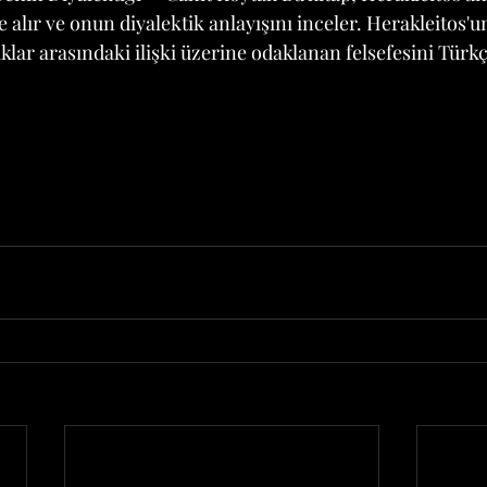
e alır ve onun diyalektik anlayışını inceler. Herakleitos'u
klar arasındaki ilişki üzerine odaklanan felsefesini Türkç