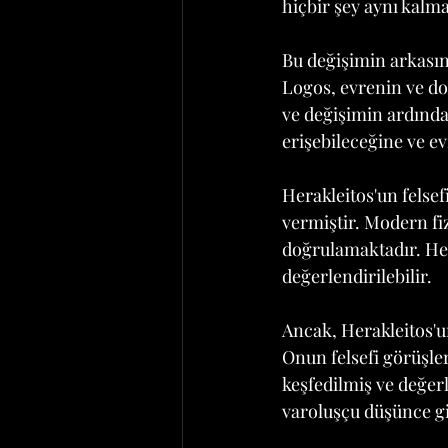
hiçbir şey aynı kalm
Bu değişimin arkasınd
Logos, evrenin ve doğ
ve değişimin ardında
erişebileceğine ve ev
Herakleitos'un felse
vermiştir. Modern fiz
doğrulamaktadır. Hera
değerlendirilebilir.
Ancak, Herakleitos'
Onun felsefi görüşle
keşfedilmiş ve değerle
varoluşçu düşünce gi