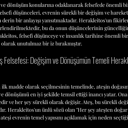
 ve dönüşüm konularına odaklanarak felsefede önemli bi
felsefi düşünceleri, evrenin sürekli bir değişim ve hareket
erin bir anlayışı yansıtmaktadır. Herakleitos'un fikirler
rlendirilmektedir, bu da onun düşüncelerinin güncelliğin
leitos, felsefi düşünceye ve insanlık tarihine önemli bir
 olarak unutulmaz bir iz bırakmıştır.
eş Felsefesi: Değişim ve Dönüşümün Temeli Herakl
n ilk madde olarak seçilmesinin temelinde, ateşin doğas
ve dönüşümü en iyi şekilde temsil ettiği inancı yatar. Ona
edir ve her şey sürekli olarak değişir. Ateş, bu sürekli değ
. Herakleitos'un ünlü sözü olan "Her şey ateşten doğar 
 ateşi evrenin temel yapısını açıklamak için neden seçtiği