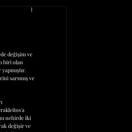
ede değişim ve 
 biri olan 
 yapmıştır. 
rini sarsmış ve 
ı 
akleitos'a 
nı nehirde iki 
rak değişir ve 