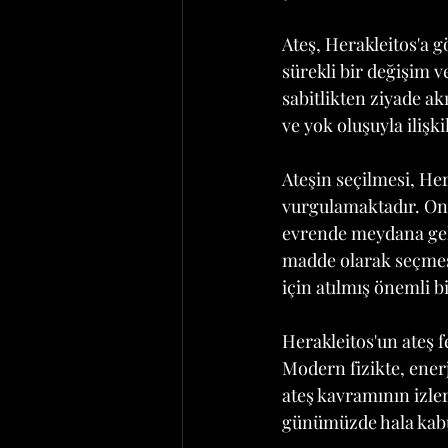
Ateş, Herakleitos'a g
sürekli bir değişim v
sabitlikten ziyade ak
ve yok oluşuyla ilişk
Ateşin seçilmesi, He
vurgulamaktadır. Ona g
evrende meydana gele
madde olarak seçmes
için atılmış önemli b
Herakleitos'un ateş f
Modern fizikte, ener
ateş kavramının izler
günümüzde hala kabul