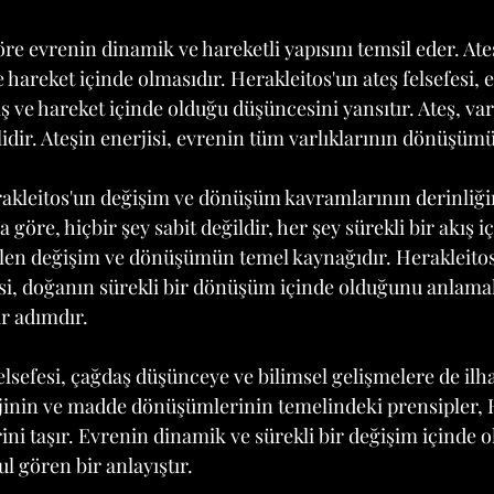
öre evrenin dinamik ve hareketli yapısını temsil eder. Ate
e hareket içinde olmasıdır. Herakleitos'un ateş felsefesi, 
ış ve hareket içinde olduğu düşüncesini yansıtır. Ateş, va
ilidir. Ateşin enerjisi, evrenin tüm varlıklarının dönüşümü
rakleitos'un değişim ve dönüşüm kavramlarının derinliği
öre, hiçbir şey sabit değildir, her şey sürekli bir akış iç
n değişim ve dönüşümün temel kaynağıdır. Herakleitos'u
i, doğanın sürekli bir dönüşüm içinde olduğunu anlama
ir adımdır.
elsefesi, çağdaş düşünceye ve bilimsel gelişmelere de ilh
jinin ve madde dönüşümlerinin temelindeki prensipler, H
ini taşır. Evrenin dinamik ve sürekli bir değişim içinde ol
 gören bir anlayıştır.