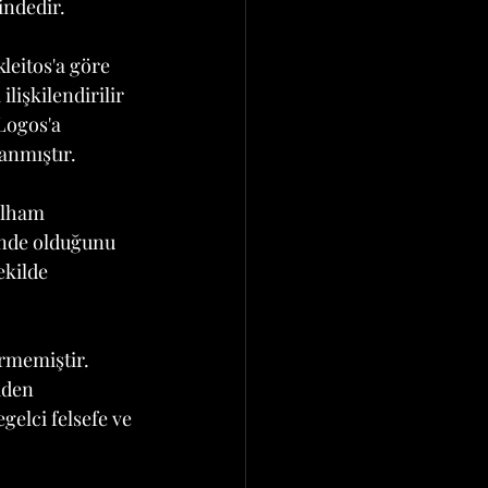
indedir.
leitos'a göre 
lişkilendirilir 
Logos'a 
nanmıştır.
ilham 
çinde olduğunu 
ekilde 
rmemiştir. 
iden 
gelci felsefe ve 