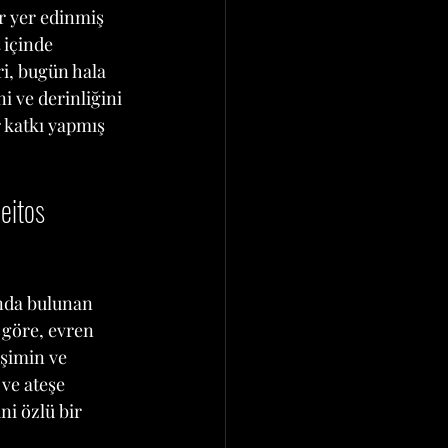
r yer edinmiş 
 içinde 
i, bugün hala 
i ve derinliğini 
 katkı yapmış 
eitos 
ında bulunan 
 göre, evren 
işimin ve 
ve ateşe 
ni özlü bir 