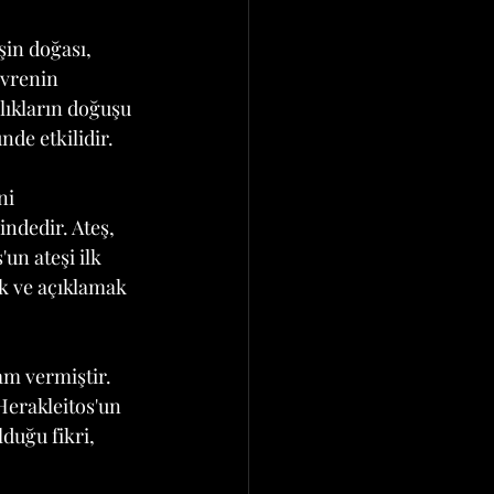
şin doğası, 
evrenin 
rlıkların doğuşu 
nde etkilidir.
ni 
indedir. Ateş, 
n ateşi ilk 
k ve açıklamak 
am vermiştir. 
erakleitos'un 
duğu fikri, 