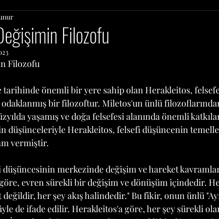
unur
Değişimin Filozofu
023
n Filozofu
tarihinde önemli bir yere sahip olan Herakleitos, felsef
daklanmış bir filozoftur. Miletos'un ünlü filozoflarından
zyılda yaşamış ve doğa felsefesi alanında önemli katkılar
n düşünceleriyle Herakleitos, felsefi düşüncenin temelle
am vermiştir.
fi düşüncesinin merkezinde değişim ve hareket kavramlar
öre, evren sürekli bir değişim ve dönüşüm içindedir. Her
 değildir, her şey akış halindedir." Bu fikir, onun ünlü "Ay
le de ifade edilir. Herakleitos'a göre, her şey sürekli ola