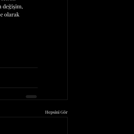
n değişim, 
e olarak 
Hepsini Gör