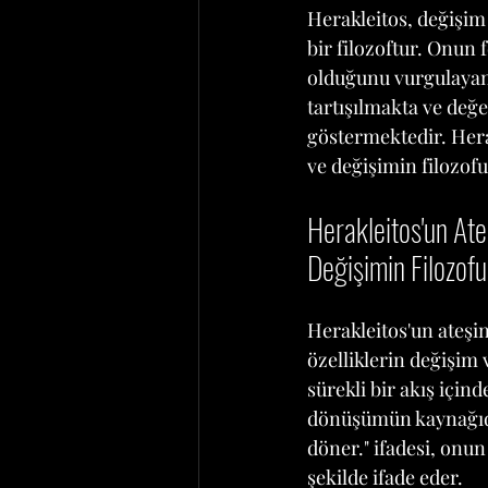
Herakleitos, değişim
bir filozoftur. Onun 
olduğunu vurgulayan d
tartışılmakta ve değe
göstermektedir. Herak
ve değişimin filozofu
Herakleitos'un At
Değişimin Filozofu
Herakleitos'un ateşi
özelliklerin değişim 
sürekli bir akış içind
dönüşümün kaynağıdır
döner." ifadesi, onun
şekilde ifade eder.