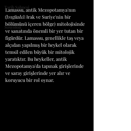
Tarih Sahnesi
Lamassu, antik Mezopotamya'nın 
(bugünkü Irak ve Suriye'nin bir 
Kitap Önerileri
bölümünü içeren bölge) mitolojisinde 
Sosyoloji
ve sanatında önemli bir yer tutan bir 
figürdür. Lamassu, genellikle taş veya 
alçıdan yapılmış bir heykel olarak 
temsil edilen büyük bir mitolojik 
yaratıktır. Bu heykeller, antik 
Mezopotamya'da tapınak girişlerinde 
ve saray girişlerinde yer alır ve 
koruyucu bir rol oynar.