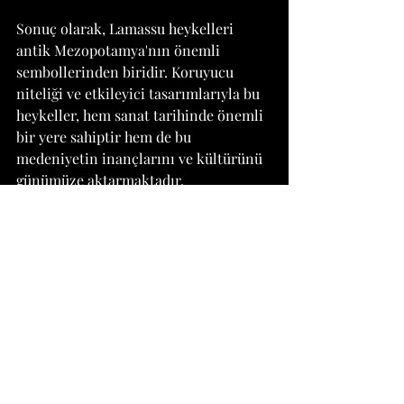
Sonuç olarak, Lamassu heykelleri 
antik Mezopotamya'nın önemli 
sembollerinden biridir. Koruyucu 
niteliği ve etkileyici tasarımlarıyla bu 
heykeller, hem sanat tarihinde önemli 
bir yere sahiptir hem de bu 
medeniyetin inançlarını ve kültürünü 
günümüze aktarmaktadır. 
Lamassu'nun gücü ve ihtişamı, onu 
zamana meydan okuyan bir sanat 
eseri haline getirirken, hala insanları 
büyülemeye ve etkilemeye devam 
etmektedir
Sanat Tarihi