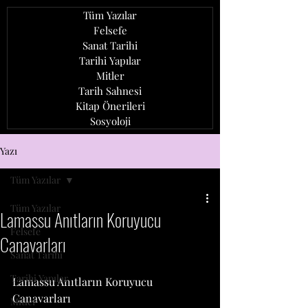
Tüm Yazılar
Felsefe
Sanat Tarihi
Tarihi Yapılar
Mitler
Tarih Sahnesi
Kitap Önerileri
Sosyoloji
ozan ağcaoğlu
Yazı
Tüm Yazılar
Tüm Yazılar
Lamassu Anıtların Koruyucu
Felsefe
Canavarları
Sanat Tarihi
Tarihi Yapılar
Lamassu Anıtların Koruyucu 
Canavarları
Mitler