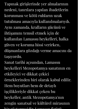
Tapınak girişlerinde yer almalarının 
nedeni, tanrılara yapılan ibadetlerin 
korunması ve kötü ruhların uzak 
tutulması amacıyla kullanılmalarıydı. 
Aynı zamanda, kralların gücünü ve 
ihtişamını temsil etmek için de 
kullanılan Lamassu heykelleri, halka 
güven ve koruma hissi verirken, 
düşmanlara gözdağı verme amacını da 
taşıyordu.
Sanat tarihi açısından, Lamassu 
heykelleri Mezopotamya sanatının en 
etkileyici ve dikkat çekici 
örneklerinden biri olarak kabul edilir. 
Hem boyutları hem de detaylı 
işçilikleriyle dikkat çeken bu 
heykeller, antik Mezopotamya'nın 
zengin sanatsal ve kültürel mirasının 
bir göstergesidir. Lamassu figürü, 