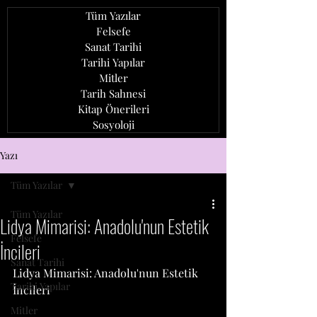
Tüm Yazılar
Felsefe
Sanat Tarihi
Tarihi Yapılar
Mitler
Tarih Sahnesi
Kitap Önerileri
Sosyoloji
ozan ağcaoğlu
Yazı
Tüm Yazılar
Tüm Yazılar
Lidya Mimarisi: Anadolu'nun Estetik
Felsefe
İncileri
Sanat Tarihi
Lidya Mimarisi: Anadolu'nun Estetik 
Tarihi Yapılar
İncileri
Mitler