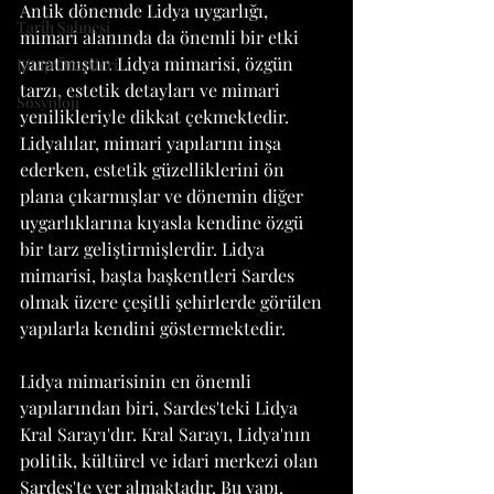
Antik dönemde Lidya uygarlığı, 
Tarih Sahnesi
mimari alanında da önemli bir etki 
yaratmıştır. Lidya mimarisi, özgün 
Kitap Önerileri
tarzı, estetik detayları ve mimari 
Sosyoloji
yenilikleriyle dikkat çekmektedir. 
Lidyalılar, mimari yapılarını inşa 
ederken, estetik güzelliklerini ön 
plana çıkarmışlar ve dönemin diğer 
uygarlıklarına kıyasla kendine özgü 
bir tarz geliştirmişlerdir. Lidya 
mimarisi, başta başkentleri Sardes 
olmak üzere çeşitli şehirlerde görülen 
yapılarla kendini göstermektedir.
Lidya mimarisinin en önemli 
yapılarından biri, Sardes'teki Lidya 
Kral Sarayı'dır. Kral Sarayı, Lidya'nın 
politik, kültürel ve idari merkezi olan 
Sardes'te yer almaktadır. Bu yapı, 