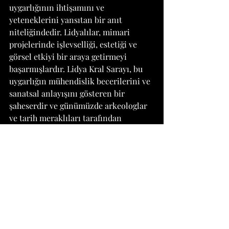
uygarlığının ihtişamını ve 
yeteneklerini yansıtan bir anıt 
niteliğindedir. Lidyalılar, mimari 
projelerinde işlevselliği, estetiği ve 
görsel etkiyi bir araya getirmeyi 
başarmışlardır. Lidya Kral Sarayı, bu 
uygarlığın mühendislik becerilerini ve 
sanatsal anlayışını gösteren bir 
şaheserdir ve günümüzde arkeologlar 
ve tarih meraklıları tarafından 
incelenerek takdir edilmektedir.
Sonuç olarak, Lidya Kral Sarayı, Lidya 
mimarisinin en önemli ve etkileyici 
yapılarından biridir. Mimari 
teknikleri, estetik detayları ve 
kullanılan malzemeleriyle dönemine 
damgasını vuran bir yapı olarak öne 
çıkar. Lidya uygarlığının mirasını 