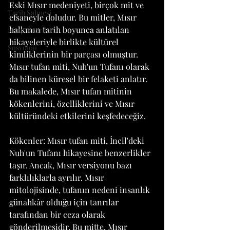
Eski Mısır medeniyeti, birçok mit ve 
Tarih Sahnesi
efsaneyle doludur. Bu mitler, Mısır 
halkının tarih boyunca anlatılan 
Kitap Önerileri
hikayeleriyle birlikte kültürel 
Sosyoloji
kimliklerinin bir parçası olmuştur. 
Mısır tufan miti, Nuh'un Tufanı olarak 
da bilinen küresel bir felaketi anlatır. 
Bu makalede, Mısır tufan mitinin 
kökenlerini, özelliklerini ve Mısır 
kültüründeki etkilerini keşfedeceğiz.
Kökenler: Mısır tufan miti, İncil'deki 
Nuh'un Tufanı hikayesine benzerlikler 
taşır. Ancak, Mısır versiyonu bazı 
farklılıklarla ayrılır. Mısır 
mitolojisinde, tufanın nedeni insanlık 
günahkâr olduğu için tanrılar 
tarafından bir ceza olarak 
gönderilmesidir. Bu mitte, Mısır 