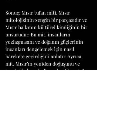
Sonuç: Mısır tufan miti, Mısır 
mitolojisinin zengin bir parçasıdır ve 
Mısır halkının kültürel kimliğinin bir 
unsurudur. Bu mit, insanların 
yozlaşmasını ve doğanın güçlerinin 
insanları dengelemek için nasıl 
harekete geçirdiğini anlatır. Ayrıca, 
mit, Mısır'ın yeniden doğuşunu ve 
bereketini sembolize eder. Mısır tufan 
miti, Mısır mitolojisini ve kültürünü 
daha iyi anlamamızı sağlayan önemli 
bir hikayedir.
Mitler