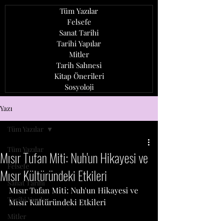
Tüm Yazılar
Felsefe
Sanat Tarihi
Tarihi Yapılar
Mitler
Tarih Sahnesi
Kitap Önerileri
Sosyoloji
ozan ağcaoğlu
Yazı
Tüm Yazılar
Tüm Yazılar
Mısır Tufan Miti: Nuh'un Hikayesi ve
Felsefe
Mısır Kültüründeki Etkileri
Sanat Tarihi
Mısır Tufan Miti: Nuh'un Hikayesi ve 
Tarihi Yapılar
Mısır Kültüründeki Etkileri
Mitler