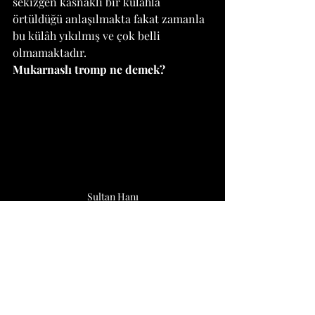
sekizgen kasnaklı bir külâhla 
örtüldüğü anlaşılmakta fakat zamanla 
bu külâh yıkılmış ve çok belli 
olmamaktadır. 
Mukarnaslı tromp ne demek?
Sultan Hanı
(Tromp, Fransızca 
kökenli bir kelime 
olup, "konsol" veya 
"destek" anlamına 