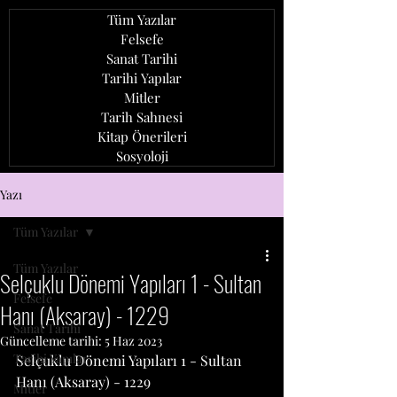
Tüm Yazılar
Felsefe
Sanat Tarihi
Tarihi Yapılar
Mitler
Tarih Sahnesi
Kitap Önerileri
Sosyoloji
ozan ağcaoğlu
Yazı
Tüm Yazılar
Tüm Yazılar
Selçuklu Dönemi Yapıları 1 - Sultan
Felsefe
Hanı (Aksaray) - 1229
Sanat Tarihi
Güncelleme tarihi:
5 Haz 2023
Tarihi Yapılar
Selçuklu Dönemi Yapıları 1 - Sultan 
Hanı (Aksaray) - 1229
Mitler