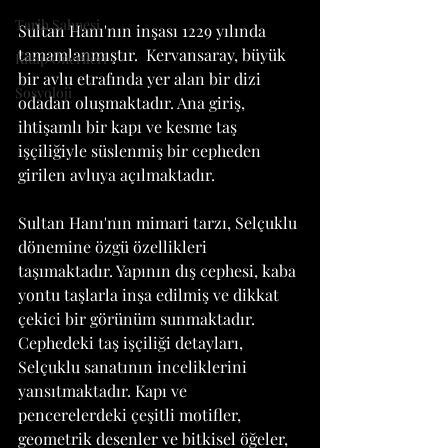
Tarih Sahnesi
Sultan Hanı'nın inşası 1229 yılında 
tamamlanmıştır.  Kervansaray, büyük 
Kitap Önerileri
bir avlu etrafında yer alan bir dizi 
Sosyoloji
odadan oluşmaktadır. Ana giriş, 
ihtişamlı bir kapı ve kesme taş 
işçiliğiyle süslenmiş bir cepheden 
girilen avluya açılmaktadır.
Sultan Hanı'nın mimari tarzı, Selçuklu 
dönemine özgü özellikleri 
taşımaktadır. Yapının dış cephesi, kaba 
yontu taşlarla inşa edilmiş ve dikkat 
çekici bir görünüm sunmaktadır. 
Cephedeki taş işçiliği detayları, 
Selçuklu sanatının inceliklerini 
yansıtmaktadır. Kapı ve 
pencerelerdeki çeşitli motifler, 
geometrik desenler ve bitkisel öğeler, 