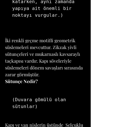
katarken, aynı zamanda 
yapıya ait önemli bir 
noktayı vurgular.)
İki renkli geçme motifli geometrik 
süslemeleri mevcuttur. Zikzak yivli 
sütunçeleri ve mukarnaslı kavsaraylı 
taçkapısı vardır. Kapı söveleriyle 
süslemeleri dönem savaşları sırasında 
zarar görmüştür. 
Sütunçe Nedir?
(Duvara gömülü olan 
sütunlar)
Kapı ve yan nişlerin üstünde  Selçuklu 