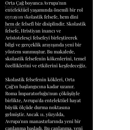
Orta Çağ boyunca Avrupa'nın 
Tarih Sahnesi
entelektüel yaşamında önemli bir rol 
oynayan skolastik felsefe, hem dini 
Kitap Önerileri
hem de felsefi bir disiplindir. Skolastik 
Sosyoloji
felsefe, Hristiyan inancı ve 
Aristotelesçi felsefeyi birleştirerek 
bilgi ve gerçeklik arayışında yeni bir 
yöntem sunmuştur. Bu makalede, 
skolastik felsefenin kökenlerini, temel 
özelliklerini ve etkilerini keşfedeceğiz.
Skolastik felsefenin kökleri, Orta 
Çağ'ın başlangıcına kadar uzanır. 
Roma İmparatorluğu'nun çöküşüyle 
birlikte, Avrupa'da entelektüel hayat 
büyük ölçüde durma noktasına 
gelmiştir. Ancak 11. yüzyılda, 
Avrupa'nın manastırlarında yeni bir 
canlanma başladı. Bu canlanma, yeni 