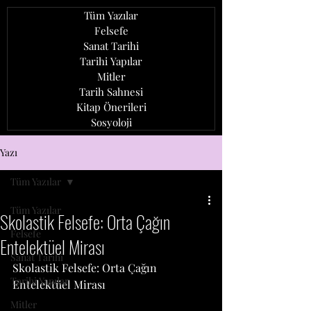
Tüm Yazılar
Felsefe
Sanat Tarihi
Tarihi Yapılar
Mitler
Tarih Sahnesi
Kitap Önerileri
Sosyoloji
ozan ağcaoğlu
Yazı
Tüm Yazılar
Tüm Yazılar
Skolastik Felsefe: Orta Çağın
Felsefe
Entelektüel Mirası
Sanat Tarihi
Skolastik Felsefe: Orta Çağın 
Tarihi Yapılar
Entelektüel Mirası
Mitler