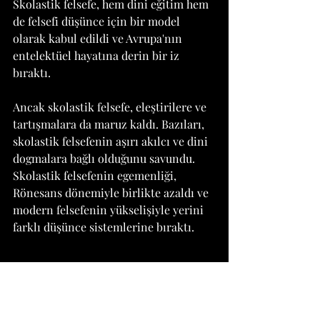
Skolastik felsefe, hem dini eğitim hem 
de felsefi düşünce için bir model 
olarak kabul edildi ve Avrupa'nın 
entelektüel hayatına derin bir iz 
bıraktı.
Ancak skolastik felsefe, eleştirilere ve 
tartışmalara da maruz kaldı. Bazıları, 
skolastik felsefenin aşırı akılcı ve dini 
dogmalara bağlı olduğunu savundu. 
Skolastik felsefenin egemenliği, 
Rönesans dönemiyle birlikte azaldı ve 
modern felsefenin yükselişiyle yerini 
farklı düşünce sistemlerine bıraktı.
Sonuç olarak, skolastik felsefe, Orta 
Çağ Avrupa'sında büyük bir etkiye 
sahip olan bir felsefi ve dini 