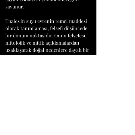
savunur.
Thales'in suyu evrenin temel maddesi 
olarak tanımlaması, felsefi düşüncede 
bir dönüm noktasıdır. Onun felsefesi, 
mitolojik ve mitik açıklamalardan 
uzaklaşarak doğal nedenlere dayalı bir 
açıklama arayışını temsil eder. Bu 
düşünce, rasyonel düşünceyi teşvik 
eder ve doğa olaylarının bilimsel 
olarak açıklanabileceği fikrini ortaya 
atar. Thales'in suyu evrenin temel 
maddesi olarak kabul etmesi, felsefe 
tarihinde materyalist ve doğabilimsel 
bir yaklaşımın temelini atmıştır.
Thales'in suyu evrenin temel maddesi 
olarak tanımlaması, sadece felsefe 