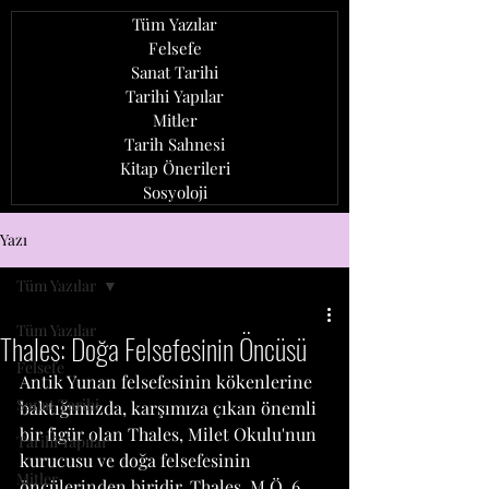
Tüm Yazılar
Felsefe
Sanat Tarihi
Tarihi Yapılar
Mitler
Tarih Sahnesi
Kitap Önerileri
Sosyoloji
ozan ağcaoğlu
Yazı
Tüm Yazılar
Tüm Yazılar
Thales: Doğa Felsefesinin Öncüsü
Felsefe
Antik Yunan felsefesinin kökenlerine 
Sanat Tarihi
baktığımızda, karşımıza çıkan önemli 
bir figür olan Thales, Milet Okulu'nun 
Tarihi Yapılar
kurucusu ve doğa felsefesinin 
Mitler
öncülerinden biridir. Thales, M.Ö. 6. 