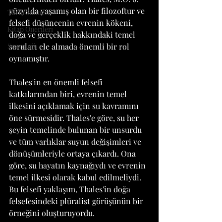
yüzyılda yaşamış olan bir filozoftur ve 
Tarih Sahnesi
felsefi düşüncenin evrenin kökeni, 
Kitap Önerileri
doğa ve gerçeklik hakkındaki temel 
Sosyoloji
soruları ele almada önemli bir rol 
oynamıştır.
Thales'in en önemli felsefi 
katkılarından biri, evrenin temel 
ilkesini açıklamak için su kavramını 
öne sürmesidir. Thales'e göre, su her 
şeyin temelinde bulunan bir unsurdu 
ve tüm varlıklar suyun değişimleri ve 
dönüşümleriyle ortaya çıkardı. Ona 
göre, su hayatın kaynağıydı ve evrenin 
temel ilkesi olarak kabul edilmeliydi. 
Bu felsefi yaklaşım, Thales'in doğa 
felsefesindeki plüralist görüşünün bir 
örneğini oluşturuyordu.