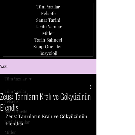
Tüm Yazılar
Felsefe
Sanat Tarihi
Tarihi Yapılar
Mitler
Tarih Sahnesi
Kitap Önerileri
Sosyoloji
ozan ağcaoğlu
Yazı
Tüm Yazılar
Tüm Yazılar
Zeus: Tanrıların Kralı ve Gökyüzünün
Felsefe
Efendisi
Sanat Tarihi
Zeus: Tanrıların Kralı ve Gökyüzünün 
Tarihi Yapılar
Efendisi
Mitler