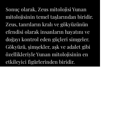
Sonuç olarak, Zeus mitolojisi Yunan 
mitolojisinin temel taşlarından biridir. 
Zeus, tanrıların kralı ve gökyüzünün 
efendisi olarak insanların hayatını ve 
doğayı kontrol eden güçleri simgeler. 
Gökyüzü, şimşekler, aşk ve adalet gibi 
özellikleriyle Yunan mitolojisinin en 
etkileyici figürlerinden biridir. 
Hikayeleri, öğretileri ve farklı 
ilişkileriyle Zeus, Yunan 
mitolojisindeki en önemli ve tanınmış 
tanrılardan biridir.
Umarım bu makale Zeus mitolojisi 
hakkında detaylı bilgiler sunmuştur. 
Yunan mitolojisi geniş bir konu olduğu 
için daha pek çok hikaye ve tanrıları 
içerir. Eğer başka bir mitolojik figür 