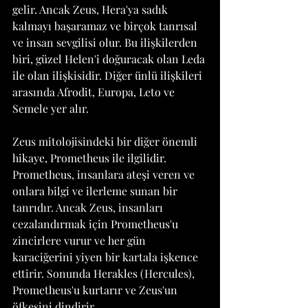
gelir. Ancak Zeus, Hera'ya sadık 
kalmayı başaramaz ve birçok tanrısal 
ve insan sevgilisi olur. Bu ilişkilerden 
biri, güzel Helen'i doğuracak olan Leda 
ile olan ilişkisidir. Diğer ünlü ilişkileri 
arasında Afrodit, Europa, Leto ve 
Semele yer alır.
Zeus mitolojisindeki bir diğer önemli 
hikaye, Prometheus ile ilgilidir. 
Prometheus, insanlara ateşi veren ve 
onlara bilgi ve ilerleme sunan bir 
tanrıdır. Ancak Zeus, insanları 
cezalandırmak için Prometheus'u 
zincirlere vurur ve her gün 
karaciğerini yiyen bir kartala işkence 
ettirir. Sonunda Herakles (Hercules), 
Prometheus'u kurtarır ve Zeus'un 
öfkesini dindirir.