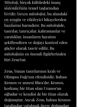
Mitoloji, birçok kültürdeki inanç 
Tarih Sahnesi
sistemlerinin temel taşlarından 
biridir. Yunan mitolojisi, bu alandaki 
Kitap Önerileri
en zengin ve etkileyici hikayelerden 
Sosyoloji
bazılarını barındırır. Bu mitolojide, 
tanrılar, tanrıçalar, kahramanlar ve 
yaratıklar, insanların hayatını 
şekillendiren ve doğayı kontrol eden 
güçler olarak tasvir edilir. Bu 
mitolojinin en önemli figürlerinden 
biri Zeus'tur.
Zeus, Yunan tanrılarının kralı ve 
Olimpos Dağı'nın efendisidir. Babası 
Kronos ve annesi Rhea'dır. Kronos, 
korkunç bir titan olan Uranos'un 
oğludur ve kendisi de bir titan olarak 
doğmuştur. Ancak Zeus, babası Kronos 
tarafından yutulmak üzere doğmadan 