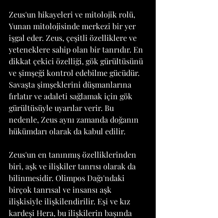
Zeus'un hikayeleri ve mitolojik rolü, 
Yunan mitolojisinde merkezi bir yer 
işgal eder. Zeus, çeşitli özelliklere ve 
yeteneklere sahip olan bir tanrıdır. En 
dikkat çekici özelliği, gök gürültüsünü 
ve şimşeği kontrol edebilme gücüdür. 
Savaşta şimşeklerini düşmanlarına 
fırlatır ve adaleti sağlamak için gök 
gürültüsüyle uyarılar verir. Bu 
nedenle, Zeus aynı zamanda doğanın 
hükümdarı olarak da kabul edilir.
Zeus'un en tanınmış özelliklerinden 
biri, aşk ve ilişkiler tanrısı olarak da 
bilinmesidir. Olimpos Dağı'ndaki 
birçok tanrısal ve insansı aşk 
ilişkisiyle ilişkilendirilir. Eşi ve kız 
kardeşi Hera, bu ilişkilerin başında 